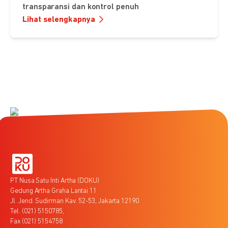
transparansi dan kontrol penuh
Lihat selengkapnya
PT Nusa Satu Inti Artha (DOKU)
Gedung Artha Graha Lantai 11
Jl. Jend. Sudirman Kav. 52-53, Jakarta 12190
Tel. (021) 5150785,
Fax (021) 5154758