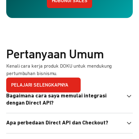
HUBUNGI SALES
Pertanyaan Umum
Kenali cara kerja produk DOKU untuk mendukung
pertumbuhan bisnismu.
PELAJARI SELENGKAPNYA
Bagaimana cara saya memulai integrasi
dengan Direct API?
Kami menyediakan Code Library dalam berbagai bahasa
Apa perbedaan Direct API dan Checkout?
pemrograman untuk membantu integrasi Anda. Pelajari
selengkapnya
di sini
.
Direct API memberi kontrol penuh atas halaman