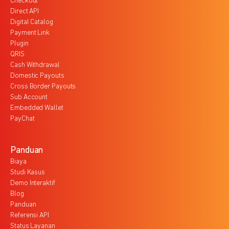
Checkout
Direct API
Digital Catalog
Payment Link
Plugin
QRIS
Cash Withdrawal
Domestic Payouts
Cross Border Payouts
Sub Account
Embedded Wallet
PayChat
Panduan
Biaya
Studi Kasus
Demo Interaktif
Blog
Panduan
Referensi API
Status Layanan