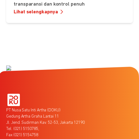
transparansi dan kontrol penuh
Lihat selengkapnya
PT Nusa Satu Inti Artha (DOKU)
Gedung Artha Graha Lantai 11
Jl. Jend. Sudirman Kav. 52-53, Jakarta 12190
Tel. (021) 5150785,
Fax (021) 5154758