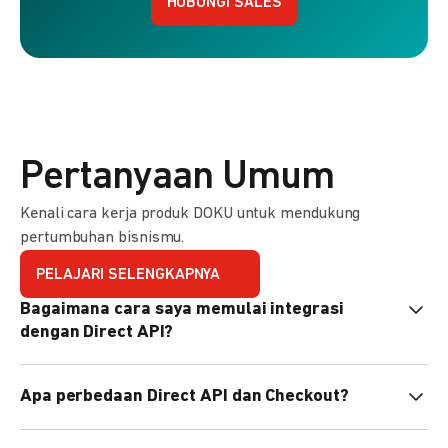
HUBUNGI SALES
Pertanyaan Umum
Kenali cara kerja produk DOKU untuk mendukung
pertumbuhan bisnismu.
PELAJARI SELENGKAPNYA
Bagaimana cara saya memulai integrasi
dengan Direct API?
Kami menyediakan Code Library dalam berbagai bahasa
Apa perbedaan Direct API dan Checkout?
pemrograman untuk membantu integrasi Anda. Pelajari
selengkapnya
di sini
.
Direct API memberi kontrol penuh atas halaman