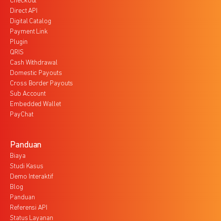
Checkout
Direct API
Digital Catalog
Payment Link
Plugin
QRIS
Cash Withdrawal
Domestic Payouts
Cross Border Payouts
Sub Account
Embedded Wallet
PayChat
Panduan
Biaya
Studi Kasus
Demo Interaktif
Blog
Panduan
Referensi API
Status Layanan