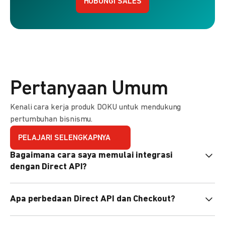
HUBUNGI SALES
Pertanyaan Umum
Kenali cara kerja produk DOKU untuk mendukung
pertumbuhan bisnismu.
PELAJARI SELENGKAPNYA
Bagaimana cara saya memulai integrasi
dengan Direct API?
Kami menyediakan Code Library dalam berbagai bahasa
Apa perbedaan Direct API dan Checkout?
pemrograman untuk membantu integrasi Anda. Pelajari
selengkapnya
di sini
.
Direct API memberi kontrol penuh atas halaman