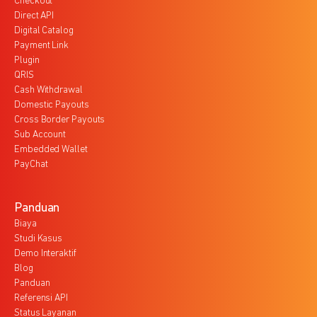
Checkout
Direct API
Digital Catalog
Payment Link
Plugin
QRIS
Cash Withdrawal
Domestic Payouts
Cross Border Payouts
Sub Account
Embedded Wallet
PayChat
Panduan
Biaya
Studi Kasus
Demo Interaktif
Blog
Panduan
Referensi API
Status Layanan