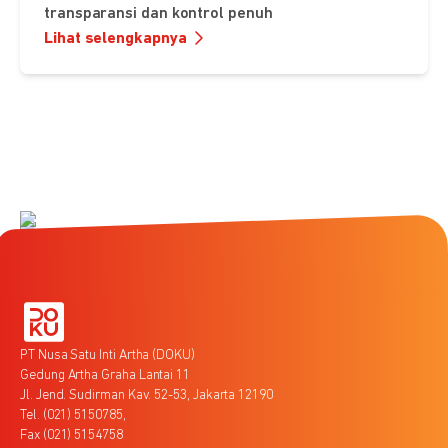
transparansi dan kontrol penuh
Lihat selengkapnya
PT Nusa Satu Inti Artha (DOKU)
Gedung Artha Graha Lantai 11
Jl. Jend. Sudirman Kav. 52-53, Jakarta 12190
Tel. (021) 5150785,
Fax (021) 5154758