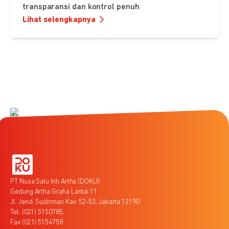
transparansi dan kontrol penuh
Lihat selengkapnya
PT Nusa Satu Inti Artha (DOKU)
Gedung Artha Graha Lantai 11
Jl. Jend. Sudirman Kav. 52-53, Jakarta 12190
Tel. (021) 5150785,
Fax (021) 5154758