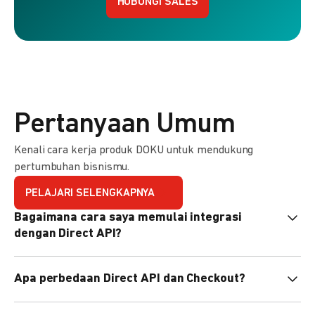
HUBUNGI SALES
Pertanyaan Umum
Kenali cara kerja produk DOKU untuk mendukung
pertumbuhan bisnismu.
PELAJARI SELENGKAPNYA
Bagaimana cara saya memulai integrasi
dengan Direct API?
Kami menyediakan Code Library dalam berbagai bahasa
Apa perbedaan Direct API dan Checkout?
pemrograman untuk membantu integrasi Anda. Pelajari
selengkapnya
di sini
.
Direct API memberi kontrol penuh atas halaman