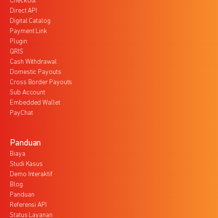
Checkout
Direct API
Digital Catalog
Payment Link
Plugin
QRIS
Cash Withdrawal
Domestic Payouts
Cross Border Payouts
Sub Account
Embedded Wallet
PayChat
Panduan
Biaya
Studi Kasus
Demo Interaktif
Blog
Panduan
Referensi API
Status Layanan