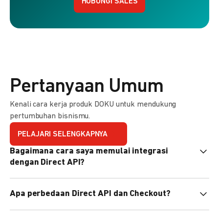
HUBUNGI SALES
Pertanyaan Umum
Kenali cara kerja produk DOKU untuk mendukung
pertumbuhan bisnismu.
PELAJARI SELENGKAPNYA
Bagaimana cara saya memulai integrasi
dengan Direct API?
Kami menyediakan Code Library dalam berbagai bahasa
Apa perbedaan Direct API dan Checkout?
pemrograman untuk membantu integrasi Anda. Pelajari
selengkapnya
di sini
.
Direct API memberi kontrol penuh atas halaman