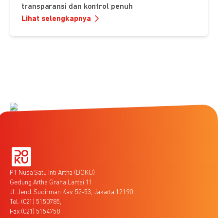
transparansi dan kontrol penuh
Lihat selengkapnya
PT Nusa Satu Inti Artha (DOKU)
Gedung Artha Graha Lantai 11
Jl. Jend. Sudirman Kav. 52-53, Jakarta 12190
Tel. (021) 5150785,
Fax (021) 5154758