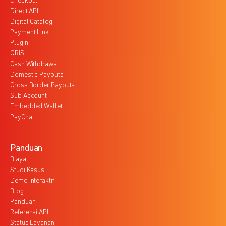
Checkout
Direct API
Digital Catalog
Payment Link
Plugin
QRIS
Cash Withdrawal
Domestic Payouts
Cross Border Payouts
Sub Account
Embedded Wallet
PayChat
Panduan
Biaya
Studi Kasus
Demo Interaktif
Blog
Panduan
Referensi API
Status Layanan