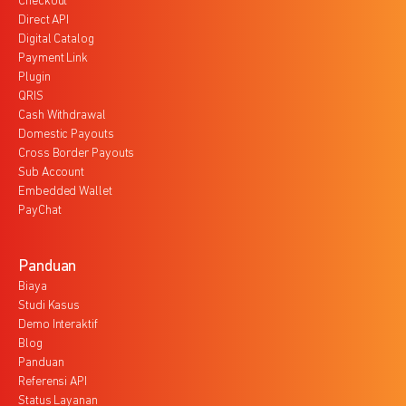
Checkout
Direct API
Digital Catalog
Payment Link
Plugin
QRIS
Cash Withdrawal
Domestic Payouts
Cross Border Payouts
Sub Account
Embedded Wallet
PayChat
Panduan
Biaya
Studi Kasus
Demo Interaktif
Blog
Panduan
Referensi API
Status Layanan