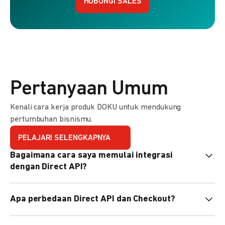
HUBUNGI SALES
Pertanyaan Umum
Kenali cara kerja produk DOKU untuk mendukung
pertumbuhan bisnismu.
PELAJARI SELENGKAPNYA
Bagaimana cara saya memulai integrasi
dengan Direct API?
Kami menyediakan Code Library dalam berbagai bahasa
Apa perbedaan Direct API dan Checkout?
pemrograman untuk membantu integrasi Anda. Pelajari
selengkapnya
di sini
.
Direct API memberi kontrol penuh atas halaman