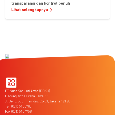
transparansi dan kontrol penuh
Lihat selengkapnya
PT Nusa Satu Inti Artha (DOKU)
Gedung Artha Graha Lantai 11
Jl. Jend. Sudirman Kav. 52-53, Jakarta 12190
Tel. (021) 5150785,
Fax (021) 5154758