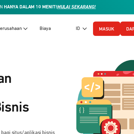
AN
HANYA DALAM 10 MENIT!
MULAI SEKARANG!
erusahaan
Biaya
ID (Bahasa Indonesia)
MASUK
DA
an
isnis
gi situs/aplikasi bisnis