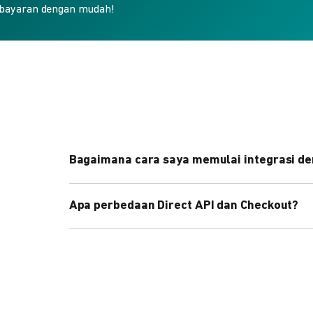
bayaran dengan mudah!
Bagaimana cara saya memulai integrasi de
Kami menyediakan Code Library dalam berbagai 
Apa perbedaan Direct API dan Checkout?
Pelajari selengkapnya
di sini
.
Direct API memberi kontrol penuh atas halaman 
cepat dengan halaman siap pakai dari DOKU.