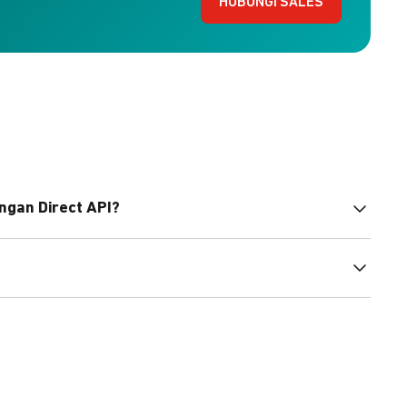
HUBUNGI SALES
ngan Direct API?
bahasa pemrograman untuk membantu integrasi Anda.
pembayaran, sedangkan Checkout menawarkan integrasi