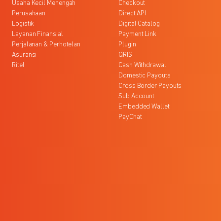
Usaha Kecil Menengah
Checkout
Perusahaan
Direct API
Logistik
Digital Catalog
Layanan Finansial
Payment Link
Perjalanan & Perhotelan
Plugin
Asuransi
QRIS
Ritel
Cash Withdrawal
Domestic Payouts
Cross Border Payouts
Sub Account
Embedded Wallet
PayChat
l