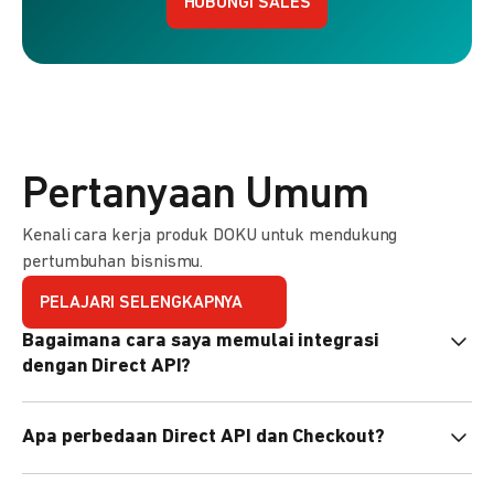
HUBUNGI SALES
Pertanyaan Umum
Kenali cara kerja produk DOKU untuk mendukung
pertumbuhan bisnismu.
PELAJARI SELENGKAPNYA
Bagaimana cara saya memulai integrasi
dengan Direct API?
Kami menyediakan Code Library dalam berbagai bahasa
Apa perbedaan Direct API dan Checkout?
pemrograman untuk membantu integrasi Anda. Pelajari
selengkapnya
di sini
.
Direct API memberi kontrol penuh atas halaman