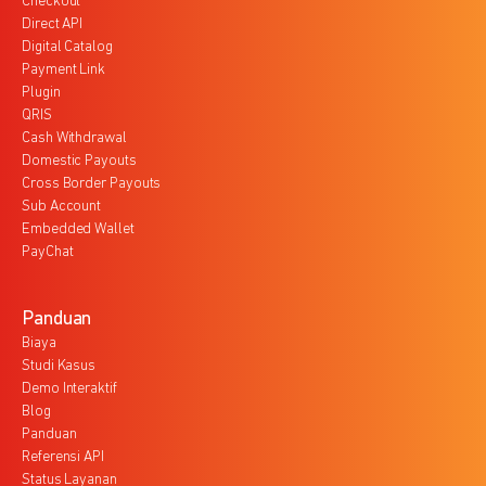
Checkout
Direct API
Digital Catalog
Payment Link
Plugin
QRIS
Cash Withdrawal
Domestic Payouts
Cross Border Payouts
Sub Account
Embedded Wallet
PayChat
Panduan
Biaya
Studi Kasus
Demo Interaktif
Blog
Panduan
Referensi API
Status Layanan