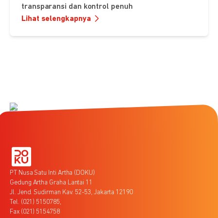
transparansi dan kontrol penuh
Lihat selengkapnya
PT Nusa Satu Inti Artha (DOKU)
Gedung Artha Graha Lantai 11
Jl. Jend. Sudirman Kav. 52-53, Jakarta 12190
Tel. (021) 5150785,
Fax (021) 5154758