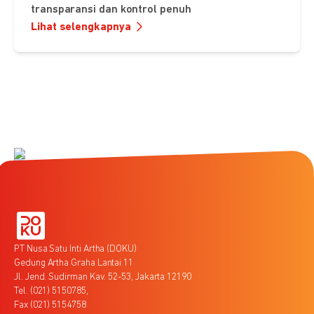
transparansi dan kontrol penuh
Lihat selengkapnya
PT Nusa Satu Inti Artha (DOKU)
Gedung Artha Graha Lantai 11
Jl. Jend. Sudirman Kav. 52-53, Jakarta 12190
Tel. (021) 5150785,
Fax (021) 5154758