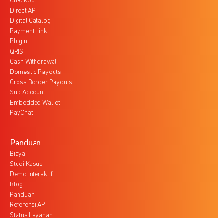
Checkout
Direct API
Digital Catalog
Payment Link
Plugin
QRIS
Cash Withdrawal
Domestic Payouts
Cross Border Payouts
Sub Account
Embedded Wallet
PayChat
Panduan
Biaya
Studi Kasus
Demo Interaktif
Blog
Panduan
Referensi API
Status Layanan