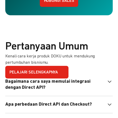
HUBUNGI SALES
Pertanyaan Umum
Kenali cara kerja produk DOKU untuk mendukung
pertumbuhan bisnismu.
PELAJARI SELENGKAPNYA
Bagaimana cara saya memulai integrasi
dengan Direct API?
Kami menyediakan Code Library dalam berbagai bahasa
Apa perbedaan Direct API dan Checkout?
pemrograman untuk membantu integrasi Anda. Pelajari
selengkapnya
di sini
.
Direct API memberi kontrol penuh atas halaman