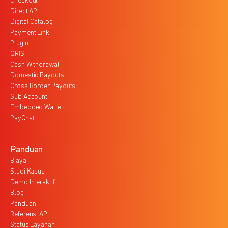
Checkout
Direct API
Digital Catalog
Payment Link
Plugin
QRIS
Cash Withdrawal
Domestic Payouts
Cross Border Payouts
Sub Account
Embedded Wallet
PayChat
Panduan
Biaya
Studi Kasus
Demo Interaktif
Blog
Panduan
Referensi API
Status Layanan