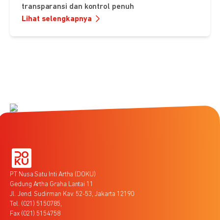
transparansi dan kontrol penuh
Lihat selengkapnya
PT Nusa Satu Inti Artha (DOKU)
Gedung Artha Graha Lantai 11
Jl. Jend. Sudirman Kav. 52-53, Jakarta 12190
Tel. (021) 5150785,
Fax (021) 5154758