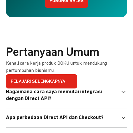
HUBUNGI SALES
Pertanyaan Umum
Kenali cara kerja produk DOKU untuk mendukung
pertumbuhan bisnismu.
PELAJARI SELENGKAPNYA
Bagaimana cara saya memulai integrasi
dengan Direct API?
Kami menyediakan Code Library dalam berbagai bahasa
Apa perbedaan Direct API dan Checkout?
pemrograman untuk membantu integrasi Anda. Pelajari
selengkapnya
di sini
.
Direct API memberi kontrol penuh atas halaman