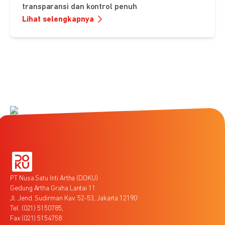
transparansi dan kontrol penuh
Lihat selengkapnya
PT Nusa Satu Inti Artha (DOKU)
Gedung Artha Graha Lantai 11
Jl. Jend. Sudirman Kav. 52-53, Jakarta 12190
Tel. (021) 5150785,
Fax (021) 5154758