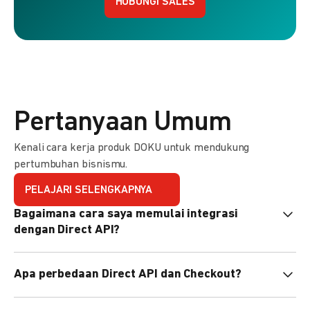
HUBUNGI SALES
Pertanyaan Umum
Kenali cara kerja produk DOKU untuk mendukung
pertumbuhan bisnismu.
PELAJARI SELENGKAPNYA
Bagaimana cara saya memulai integrasi
dengan Direct API?
Kami menyediakan Code Library dalam berbagai bahasa
Apa perbedaan Direct API dan Checkout?
pemrograman untuk membantu integrasi Anda. Pelajari
selengkapnya
di sini
.
Direct API memberi kontrol penuh atas halaman