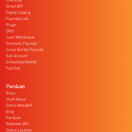
Checkout
Direct API
Digital Catalog
Payment Link
Plugin
QRIS
Cash Withdrawal
Domestic Payouts
Cross Border Payouts
Sub Account
Embedded Wallet
PayChat
Panduan
Biaya
Studi Kasus
Demo Interaktif
Blog
Panduan
Referensi API
Status Layanan