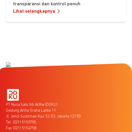
transparansi dan kontrol penuh
Lihat selengkapnya
PT Nusa Satu Inti Artha (DOKU)
Gedung Artha Graha Lantai 11
Jl. Jend. Sudirman Kav. 52-53, Jakarta 12190
Tel. (021) 5150785,
Fax (021) 5154758