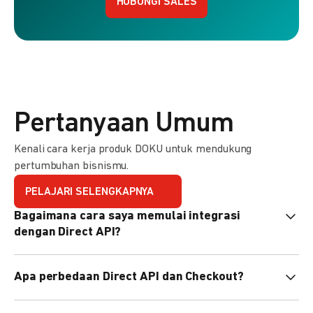
HUBUNGI SALES
Pertanyaan Umum
Kenali cara kerja produk DOKU untuk mendukung
pertumbuhan bisnismu.
PELAJARI SELENGKAPNYA
Bagaimana cara saya memulai integrasi
dengan Direct API?
Kami menyediakan Code Library dalam berbagai bahasa
Apa perbedaan Direct API dan Checkout?
pemrograman untuk membantu integrasi Anda. Pelajari
selengkapnya
di sini
.
Direct API memberi kontrol penuh atas halaman