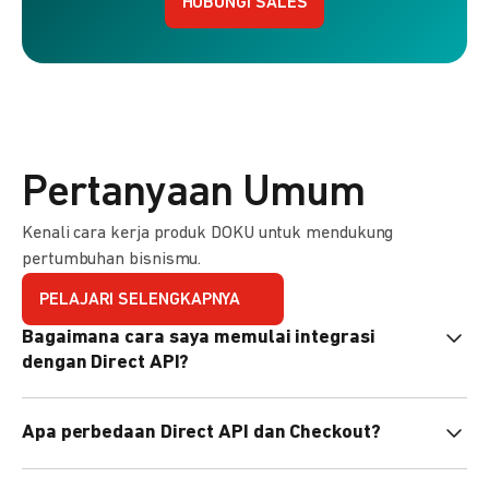
HUBUNGI SALES
Pertanyaan Umum
Kenali cara kerja produk DOKU untuk mendukung
pertumbuhan bisnismu.
PELAJARI SELENGKAPNYA
Bagaimana cara saya memulai integrasi
dengan Direct API?
Kami menyediakan Code Library dalam berbagai bahasa
Apa perbedaan Direct API dan Checkout?
pemrograman untuk membantu integrasi Anda. Pelajari
selengkapnya
di sini
.
Direct API memberi kontrol penuh atas halaman