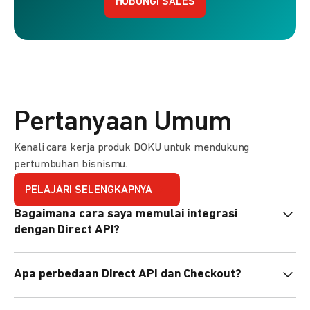
HUBUNGI SALES
Pertanyaan Umum
Kenali cara kerja produk DOKU untuk mendukung
pertumbuhan bisnismu.
PELAJARI SELENGKAPNYA
Bagaimana cara saya memulai integrasi
dengan Direct API?
Kami menyediakan Code Library dalam berbagai bahasa
Apa perbedaan Direct API dan Checkout?
pemrograman untuk membantu integrasi Anda. Pelajari
selengkapnya
di sini
.
Direct API memberi kontrol penuh atas halaman