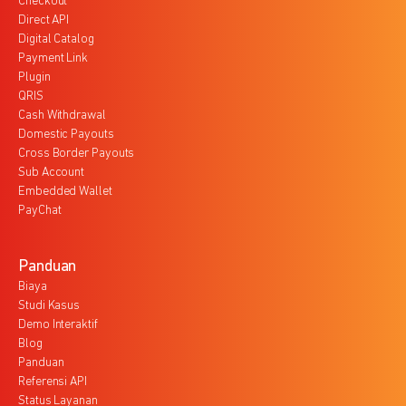
Checkout
Direct API
Digital Catalog
Payment Link
Plugin
QRIS
Cash Withdrawal
Domestic Payouts
Cross Border Payouts
Sub Account
Embedded Wallet
PayChat
Panduan
Biaya
Studi Kasus
Demo Interaktif
Blog
Panduan
Referensi API
Status Layanan