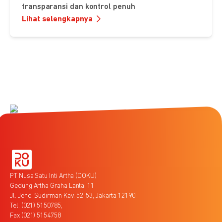
transparansi dan kontrol penuh
Lihat selengkapnya
PT Nusa Satu Inti Artha (DOKU)
Gedung Artha Graha Lantai 11
Jl. Jend. Sudirman Kav. 52-53, Jakarta 12190
Tel. (021) 5150785,
Fax (021) 5154758