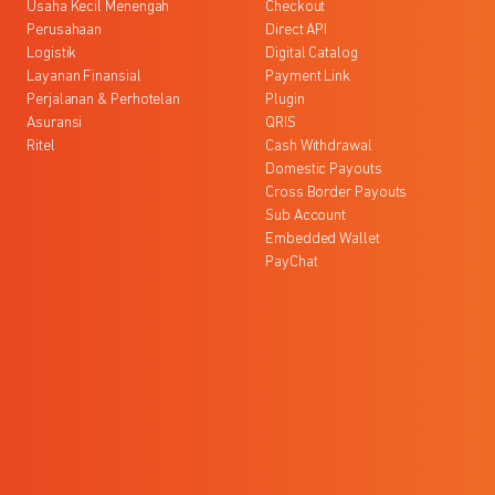
Usaha Kecil Menengah
Checkout
Perusahaan
Direct API
Logistik
Digital Catalog
Layanan Finansial
Payment Link
Perjalanan & Perhotelan
Plugin
Asuransi
QRIS
Ritel
Cash Withdrawal
Domestic Payouts
Cross Border Payouts
Sub Account
Embedded Wallet
PayChat
l