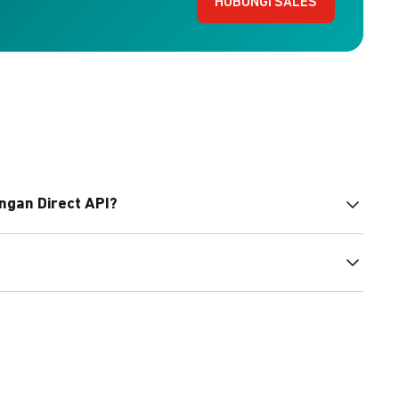
HUBUNGI SALES
ngan Direct API?
bahasa pemrograman untuk membantu integrasi Anda.
pembayaran, sedangkan Checkout menawarkan integrasi