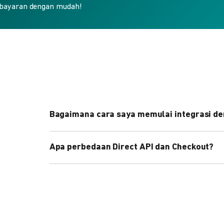
bayaran dengan mudah!
Bagaimana cara saya memulai integrasi de
Kami menyediakan Code Library dalam berbagai 
Apa perbedaan Direct API dan Checkout?
Pelajari selengkapnya
di sini
.
Direct API memberi kontrol penuh atas halaman 
cepat dengan halaman siap pakai dari DOKU.