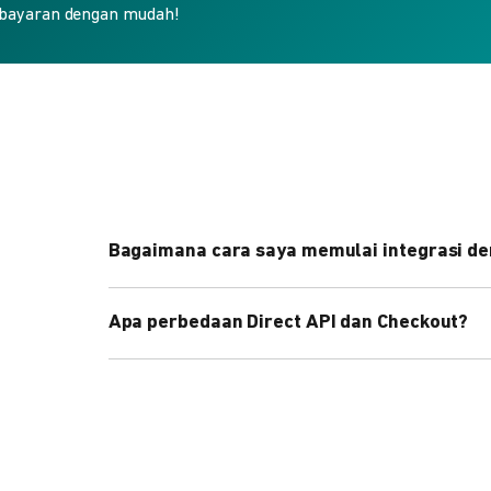
bayaran dengan mudah!
Bagaimana cara saya memulai integrasi de
Kami menyediakan Code Library dalam berbagai 
Apa perbedaan Direct API dan Checkout?
Pelajari selengkapnya
di sini
.
Direct API memberi kontrol penuh atas halaman 
cepat dengan halaman siap pakai dari DOKU.