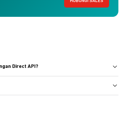
HUBUNGI SALES
ngan Direct API?
bahasa pemrograman untuk membantu integrasi Anda.
pembayaran, sedangkan Checkout menawarkan integrasi