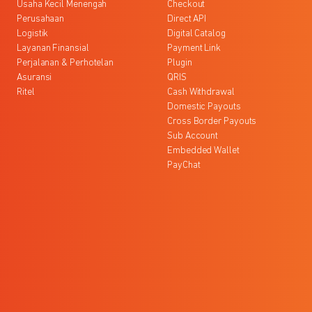
Usaha Kecil Menengah
Checkout
Perusahaan
Direct API
Logistik
Digital Catalog
Layanan Finansial
Payment Link
Perjalanan & Perhotelan
Plugin
Asuransi
QRIS
Ritel
Cash Withdrawal
Domestic Payouts
Cross Border Payouts
Sub Account
Embedded Wallet
PayChat
l