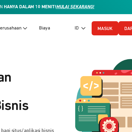
AN
HANYA DALAM 10 MENIT!
MULAI SEKARANG!
erusahaan
Biaya
ID (Bahasa Indonesia)
MASUK
DA
an
isnis
gi situs/aplikasi bisnis