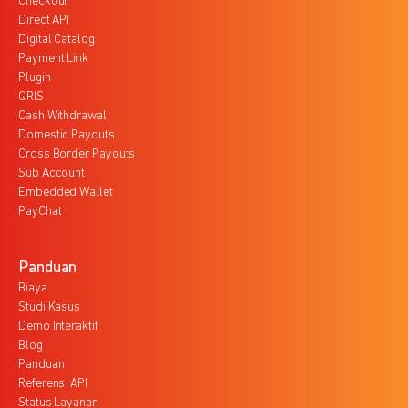
Checkout
Direct API
Digital Catalog
Payment Link
Plugin
QRIS
Cash Withdrawal
Domestic Payouts
Cross Border Payouts
Sub Account
Embedded Wallet
PayChat
Panduan
Biaya
Studi Kasus
Demo Interaktif
Blog
Panduan
Referensi API
Status Layanan