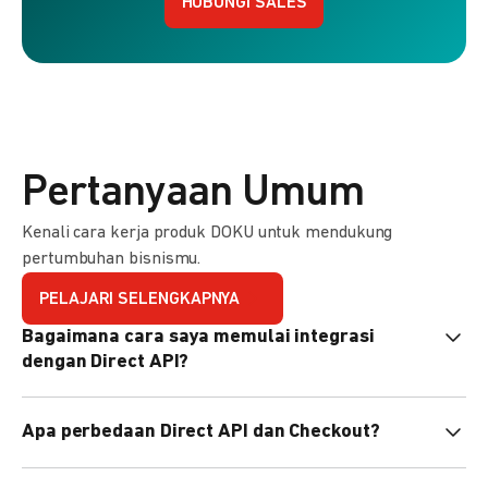
HUBUNGI SALES
Pertanyaan Umum
Kenali cara kerja produk DOKU untuk mendukung
pertumbuhan bisnismu.
PELAJARI SELENGKAPNYA
Bagaimana cara saya memulai integrasi
dengan Direct API?
Kami menyediakan Code Library dalam berbagai bahasa
Apa perbedaan Direct API dan Checkout?
pemrograman untuk membantu integrasi Anda. Pelajari
selengkapnya
di sini
.
Direct API memberi kontrol penuh atas halaman