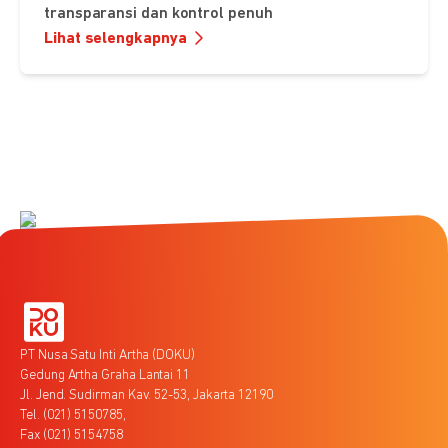
transparansi dan kontrol penuh
Lihat selengkapnya
PT Nusa Satu Inti Artha (DOKU)
Gedung Artha Graha Lantai 11
Jl. Jend. Sudirman Kav. 52-53, Jakarta 12190
Tel. (021) 5150785,
Fax (021) 5154758