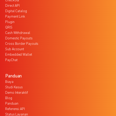
Checkout
Direct API
Digital Catalog
Payment Link
Plugin
QRIS
Cash Withdrawal
Domestic Payouts
Cross Border Payouts
Sub Account
Embedded Wallet
PayChat
Panduan
Biaya
Studi Kasus
Demo Interaktif
Blog
Panduan
Referensi API
Status Layanan