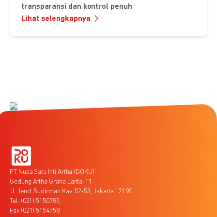
transparansi dan kontrol penuh
Lihat selengkapnya
PT Nusa Satu Inti Artha (DOKU)
Gedung Artha Graha Lantai 11
Jl. Jend. Sudirman Kav. 52-53, Jakarta 12190
Tel. (021) 5150785,
Fax (021) 5154758