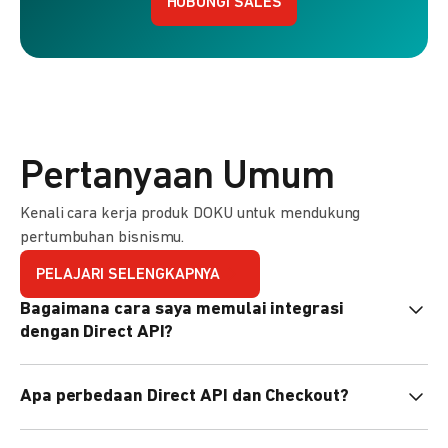
HUBUNGI SALES
Pertanyaan Umum
Kenali cara kerja produk DOKU untuk mendukung
pertumbuhan bisnismu.
PELAJARI SELENGKAPNYA
Bagaimana cara saya memulai integrasi
dengan Direct API?
Kami menyediakan Code Library dalam berbagai bahasa
Apa perbedaan Direct API dan Checkout?
pemrograman untuk membantu integrasi Anda. Pelajari
selengkapnya
di sini
.
Direct API memberi kontrol penuh atas halaman