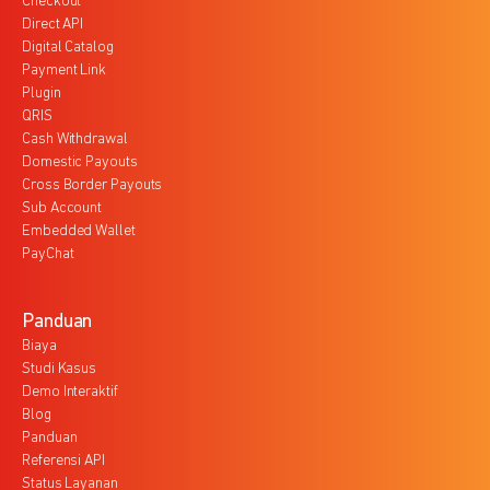
Checkout
Direct API
Digital Catalog
Payment Link
Plugin
QRIS
Cash Withdrawal
Domestic Payouts
Cross Border Payouts
Sub Account
Embedded Wallet
PayChat
Panduan
Biaya
Studi Kasus
Demo Interaktif
Blog
Panduan
Referensi API
Status Layanan