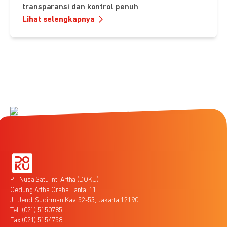
transparansi dan kontrol penuh
Lihat selengkapnya
PT Nusa Satu Inti Artha (DOKU)
Gedung Artha Graha Lantai 11
Jl. Jend. Sudirman Kav. 52-53, Jakarta 12190
Tel. (021) 5150785,
Fax (021) 5154758