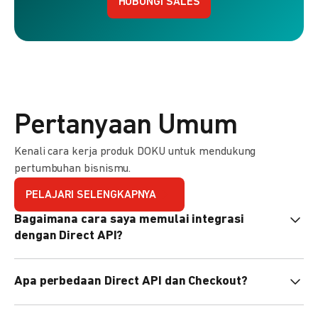
HUBUNGI SALES
Pertanyaan Umum
Kenali cara kerja produk DOKU untuk mendukung
pertumbuhan bisnismu.
PELAJARI SELENGKAPNYA
Bagaimana cara saya memulai integrasi
dengan Direct API?
Kami menyediakan Code Library dalam berbagai bahasa
Apa perbedaan Direct API dan Checkout?
pemrograman untuk membantu integrasi Anda. Pelajari
selengkapnya
di sini
.
Direct API memberi kontrol penuh atas halaman