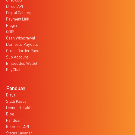
Checkout
Direct API
Digital Catalog
Payment Link
Plugin
QRIS
Cash Withdrawal
Domestic Payouts
Cross Border Payouts
Sub Account
Embedded Wallet
PayChat
Panduan
Biaya
Studi Kasus
Demo Interaktif
Blog
Panduan
Referensi API
Status Layanan