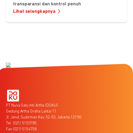
transparansi dan kontrol penuh
Lihat selengkapnya
PT Nusa Satu Inti Artha (DOKU)
Gedung Artha Graha Lantai 11
Jl. Jend. Sudirman Kav. 52-53, Jakarta 12190
Tel. (021) 5150785,
Fax (021) 5154758