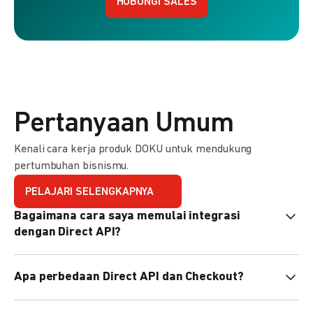
HUBUNGI SALES
Pertanyaan Umum
Kenali cara kerja produk DOKU untuk mendukung
pertumbuhan bisnismu.
PELAJARI SELENGKAPNYA
Bagaimana cara saya memulai integrasi
dengan Direct API?
Kami menyediakan Code Library dalam berbagai bahasa
Apa perbedaan Direct API dan Checkout?
pemrograman untuk membantu integrasi Anda. Pelajari
selengkapnya
di sini
.
Direct API memberi kontrol penuh atas halaman