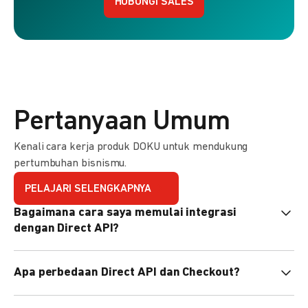
HUBUNGI SALES
Pertanyaan Umum
Kenali cara kerja produk DOKU untuk mendukung
pertumbuhan bisnismu.
PELAJARI SELENGKAPNYA
Bagaimana cara saya memulai integrasi
dengan Direct API?
Kami menyediakan Code Library dalam berbagai bahasa
Apa perbedaan Direct API dan Checkout?
pemrograman untuk membantu integrasi Anda. Pelajari
selengkapnya
di sini
.
Direct API memberi kontrol penuh atas halaman