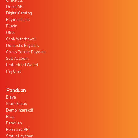
Checkout
Direct API
Digital Catalog
Payment Link
Plugin
QRIS
Cash Withdrawal
Domestic Payouts
Cross Border Payouts
Sub Account
Embedded Wallet
PayChat
Panduan
Biaya
Studi Kasus
Demo Interaktif
Blog
Panduan
Referensi API
Status Layanan