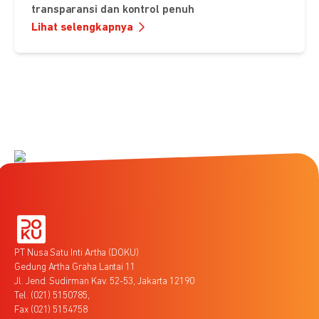
transparansi dan kontrol penuh
Lihat selengkapnya
PT Nusa Satu Inti Artha (DOKU)
Gedung Artha Graha Lantai 11
Jl. Jend. Sudirman Kav. 52-53, Jakarta 12190
Tel. (021) 5150785,
Fax (021) 5154758