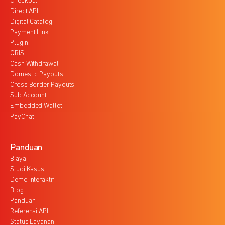
Checkout
Direct API
Digital Catalog
Payment Link
Plugin
QRIS
Cash Withdrawal
Domestic Payouts
Cross Border Payouts
Sub Account
Embedded Wallet
PayChat
Panduan
Biaya
Studi Kasus
Demo Interaktif
Blog
Panduan
Referensi API
Status Layanan