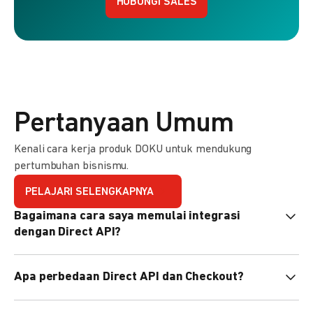
HUBUNGI SALES
Pertanyaan Umum
Kenali cara kerja produk DOKU untuk mendukung
pertumbuhan bisnismu.
PELAJARI SELENGKAPNYA
Bagaimana cara saya memulai integrasi
dengan Direct API?
Kami menyediakan Code Library dalam berbagai bahasa
Apa perbedaan Direct API dan Checkout?
pemrograman untuk membantu integrasi Anda. Pelajari
selengkapnya
di sini
.
Direct API memberi kontrol penuh atas halaman