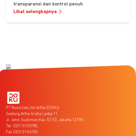
transparansi dan kontrol penuh
Lihat selengkapnya
PT Nusa Satu Inti Artha (DOKU)
Gedung Artha Graha Lantai 11
Jl. Jend. Sudirman Kav. 52-53, Jakarta 12190
Tel. (021) 5150785,
Fax (021) 5154758