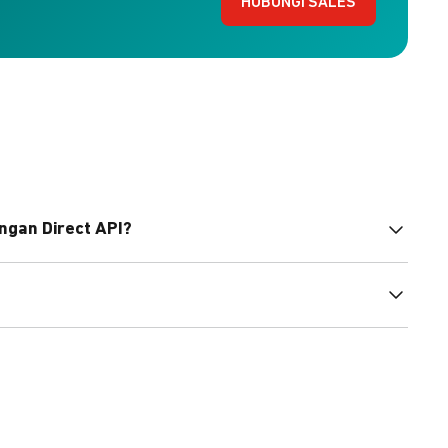
HUBUNGI SALES
ngan Direct API?
bahasa pemrograman untuk membantu integrasi Anda.
pembayaran, sedangkan Checkout menawarkan integrasi