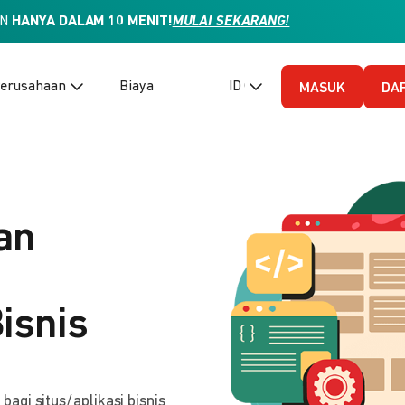
AN
HANYA DALAM 10 MENIT!
MULAI SEKARANG!
erusahaan
Biaya
ID (Bahasa Indonesia)
MASUK
DA
an
isnis
gi situs/aplikasi bisnis