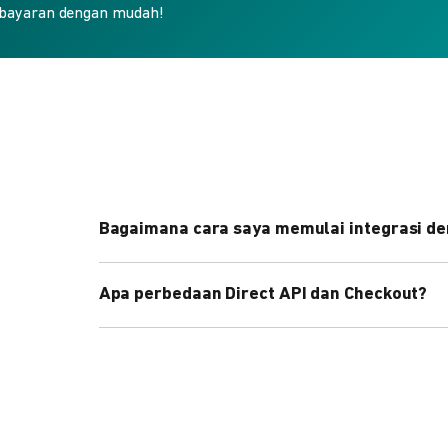
bayaran dengan mudah!
Bagaimana cara saya memulai integrasi de
Kami menyediakan Code Library dalam berbagai 
Apa perbedaan Direct API dan Checkout?
Pelajari selengkapnya
di sini
.
Direct API memberi kontrol penuh atas halaman 
cepat dengan halaman siap pakai dari DOKU.