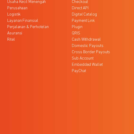
Usaha Kecil Menengah
Checkout
Perusahaan
Direct API
Logistik
Digital Catalog
Layanan Finansial
Payment Link
Perjalanan & Perhotelan
Plugin
Asuransi
QRIS
Ritel
Cash Withdrawal
Domestic Payouts
Cross Border Payouts
Sub Account
Embedded Wallet
PayChat
l