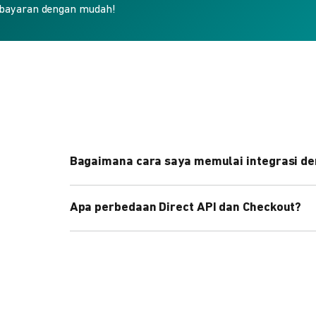
bayaran dengan mudah!
Bagaimana cara saya memulai integrasi de
Kami menyediakan Code Library dalam berbagai 
Apa perbedaan Direct API dan Checkout?
Pelajari selengkapnya
di sini
.
Direct API memberi kontrol penuh atas halaman 
cepat dengan halaman siap pakai dari DOKU.