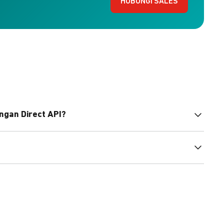
HUBUNGI SALES
ngan Direct API?
bahasa pemrograman untuk membantu integrasi Anda.
pembayaran, sedangkan Checkout menawarkan integrasi