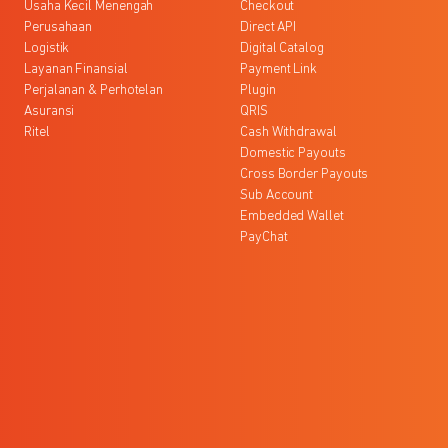
Usaha Kecil Menengah
Checkout
Perusahaan
Direct API
Logistik
Digital Catalog
Layanan Finansial
Payment Link
Perjalanan & Perhotelan
Plugin
Asuransi
QRIS
Ritel
Cash Withdrawal
Domestic Payouts
Cross Border Payouts
Sub Account
Embedded Wallet
PayChat
l