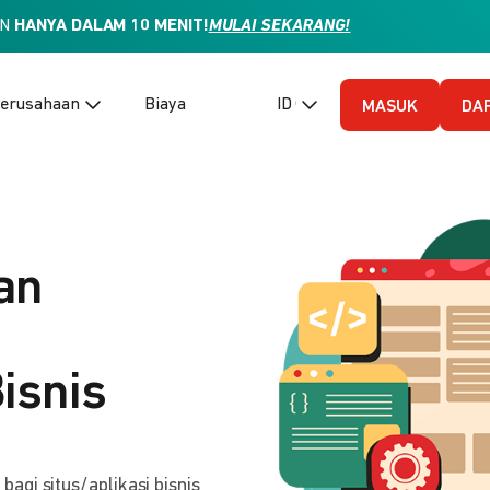
AN
HANYA DALAM 10 MENIT!
MULAI SEKARANG!
erusahaan
Biaya
ID (Bahasa Indonesia)
MASUK
DA
an
isnis
gi situs/aplikasi bisnis