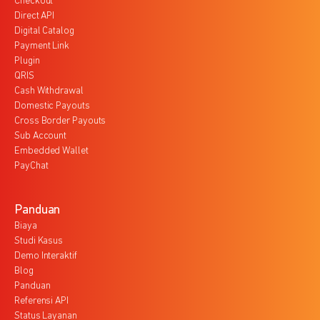
Checkout
Direct API
Digital Catalog
Payment Link
Plugin
QRIS
Cash Withdrawal
Domestic Payouts
Cross Border Payouts
Sub Account
Embedded Wallet
PayChat
Panduan
Biaya
Studi Kasus
Demo Interaktif
Blog
Panduan
Referensi API
Status Layanan