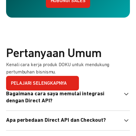
HUBUNGI SALES
Pertanyaan Umum
Kenali cara kerja produk DOKU untuk mendukung
pertumbuhan bisnismu.
PELAJARI SELENGKAPNYA
Bagaimana cara saya memulai integrasi
dengan Direct API?
Kami menyediakan Code Library dalam berbagai bahasa
Apa perbedaan Direct API dan Checkout?
pemrograman untuk membantu integrasi Anda. Pelajari
selengkapnya
di sini
.
Direct API memberi kontrol penuh atas halaman