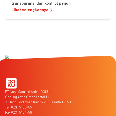
transparansi dan kontrol penuh
Lihat selengkapnya
PT Nusa Satu Inti Artha (DOKU)
Gedung Artha Graha Lantai 11
Jl. Jend. Sudirman Kav. 52-53, Jakarta 12190
Tel. (021) 5150785,
Fax (021) 5154758