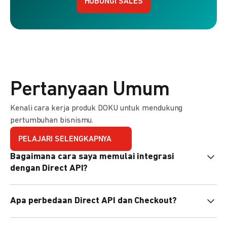
HUBUNGI SALES
Pertanyaan Umum
Kenali cara kerja produk DOKU untuk mendukung
pertumbuhan bisnismu.
PELAJARI SELENGKAPNYA
Bagaimana cara saya memulai integrasi
dengan Direct API?
Kami menyediakan Code Library dalam berbagai bahasa
Apa perbedaan Direct API dan Checkout?
pemrograman untuk membantu integrasi Anda. Pelajari
selengkapnya
di sini
.
Direct API memberi kontrol penuh atas halaman