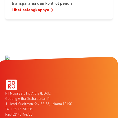
transparansi dan kontrol penuh
Lihat selengkapnya
PT Nusa Satu Inti Artha (DOKU)
Gedung Artha Graha Lantai 11
Jl. Jend. Sudirman Kav. 52-53, Jakarta 12190
Tel. (021) 5150785,
Fax (021) 5154758