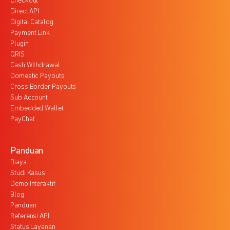
Checkout
Direct API
Digital Catalog
Payment Link
Plugin
QRIS
Cash Withdrawal
Domestic Payouts
Cross Border Payouts
Sub Account
Embedded Wallet
PayChat
Panduan
Biaya
Studi Kasus
Demo Interaktif
Blog
Panduan
Referensi API
Status Layanan