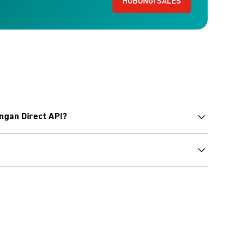
HUBUNGI SALES
ngan Direct API?
bahasa pemrograman untuk membantu integrasi Anda.
pembayaran, sedangkan Checkout menawarkan integrasi