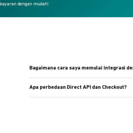
bayaran dengan mudah!
Bagaimana cara saya memulai integrasi de
Kami menyediakan Code Library dalam berbagai 
Apa perbedaan Direct API dan Checkout?
Pelajari selengkapnya
di sini
.
Direct API memberi kontrol penuh atas halaman 
cepat dengan halaman siap pakai dari DOKU.