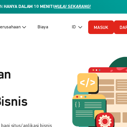
AN
HANYA DALAM 10 MENIT!
MULAI SEKARANG!
erusahaan
Biaya
ID (Bahasa Indonesia)
MASUK
DA
an
isnis
gi situs/aplikasi bisnis