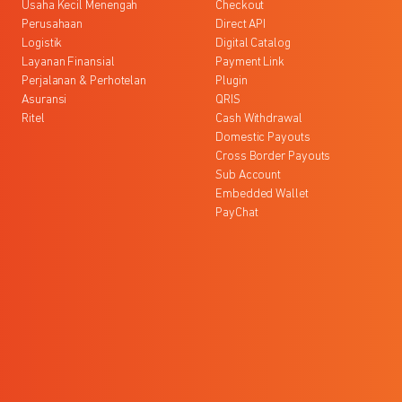
Usaha Kecil Menengah
Checkout
Perusahaan
Direct API
Logistik
Digital Catalog
Layanan Finansial
Payment Link
Perjalanan & Perhotelan
Plugin
Asuransi
QRIS
Ritel
Cash Withdrawal
Domestic Payouts
Cross Border Payouts
Sub Account
Embedded Wallet
PayChat
l