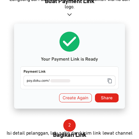
Buat Payment Link
logo.
2
Isi detail pelanggan, lalu salin dan kirim link lewat channel
Bagikan Link