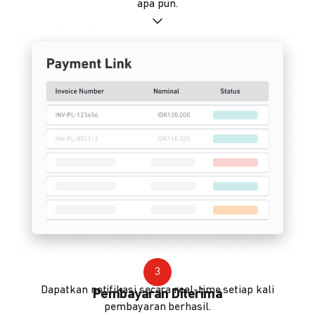
apa pun.
3
Dapatkan notifikasi secara real-time setiap kali
Pembayaran Diterima
pembayaran berhasil.