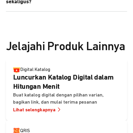
sekaligus?
kebutuhan Anda.
Bisa. Anda dapat menggunakan fitur bulk upload untuk
membuat banyak Payment Link sekaligus dan
mengirimkan notifikasi ke email pelanggan masing-
masing secara otomatis.
Jelajahi Produk Lainnya
Digital Katalog
Luncurkan Katalog Digital dalam
Hitungan Menit
Buat katalog digital dengan pilihan varian,
bagikan link, dan mulai terima pesanan
Lihat selengkapnya
QRIS