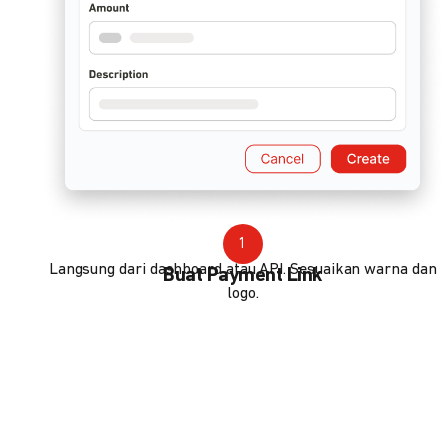
1
Langsung dari dashboard atau API. Sesuaikan warna dan
Buat Payment Link
logo.