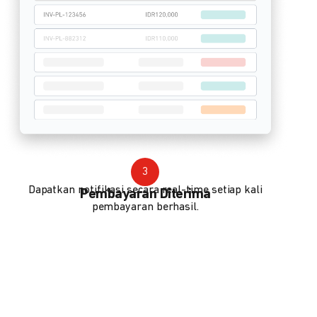
3
Dapatkan notifikasi secara real-time setiap kali
Pembayaran Diterima
pembayaran berhasil.