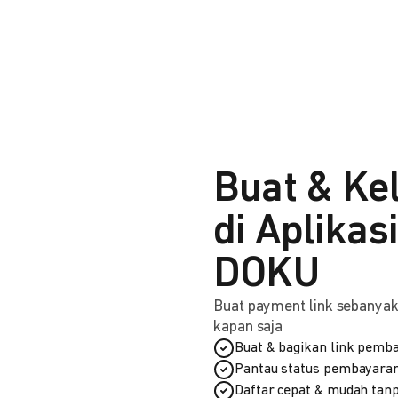
Buat & Ke
di Aplikas
DOKU
Buat payment link sebanyak 
kapan saja
Buat & bagikan link pemba
Pantau status pembayaran
Daftar cepat & mudah tanp