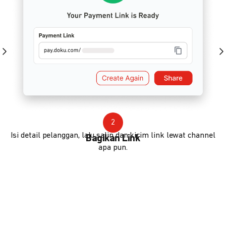
2
Isi detail pelanggan, lalu salin dan kirim link lewat channel
Bagikan Link
apa pun.