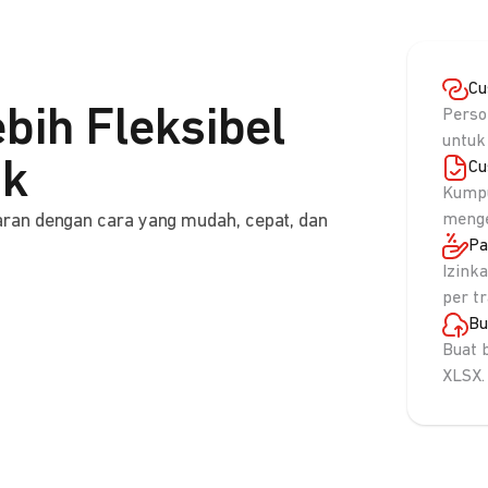
Cu
bih Fleksibel
Perso
untuk
nk
Cu
Kumpu
ran dengan cara yang mudah, cepat, dan
menge
Pa
Izink
per t
Bu
Buat 
XLSX.