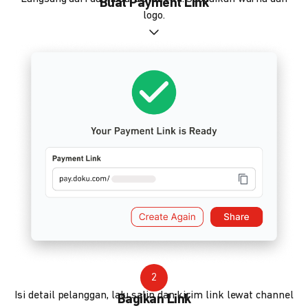
Buat Payment Link
logo.
2
Isi detail pelanggan, lalu salin dan kirim link lewat channel
Bagikan Link