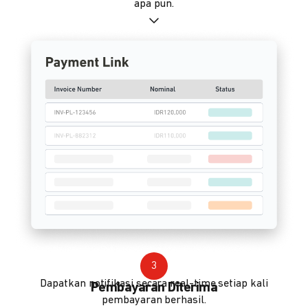
apa pun.
3
Dapatkan notifikasi secara real-time setiap kali
Pembayaran Diterima
pembayaran berhasil.