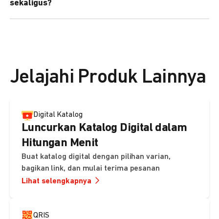
sekaligus?
kebutuhan Anda.
Bisa. Anda dapat menggunakan fitur bulk upload untuk
membuat banyak Payment Link sekaligus dan
mengirimkan notifikasi ke email pelanggan masing-
masing secara otomatis.
Jelajahi Produk Lainnya
Digital Katalog
Luncurkan Katalog Digital dalam
Hitungan Menit
Buat katalog digital dengan pilihan varian,
bagikan link, dan mulai terima pesanan
Lihat selengkapnya
QRIS