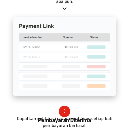
apa pun.
3
Dapatkan notifikasi secara real-time setiap kali
Pembayaran Diterima
pembayaran berhasil.