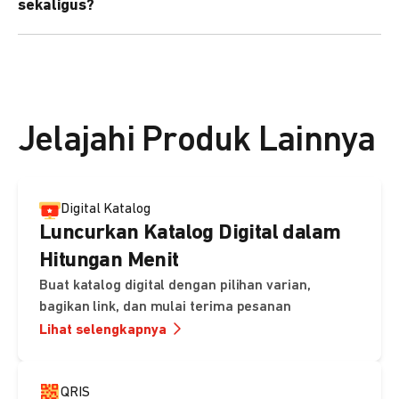
sekaligus?
kebutuhan Anda.
Bisa. Anda dapat menggunakan fitur bulk upload untuk
membuat banyak Payment Link sekaligus dan
mengirimkan notifikasi ke email pelanggan masing-
masing secara otomatis.
Jelajahi Produk Lainnya
Digital Katalog
Luncurkan Katalog Digital dalam
Hitungan Menit
Buat katalog digital dengan pilihan varian,
bagikan link, dan mulai terima pesanan
Lihat selengkapnya
QRIS