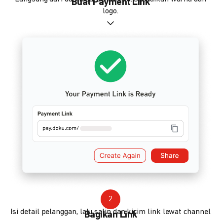
Buat Payment Link
logo.
2
Isi detail pelanggan, lalu salin dan kirim link lewat channel
Bagikan Link