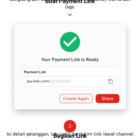
Buat Payment Link
logo.
2
Isi detail pelanggan, lalu salin dan kirim link lewat channel
Bagikan Link