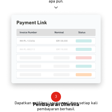
apa pun.
3
Dapatkan notifikasi secara real-time setiap kali
Pembayaran Diterima
pembayaran berhasil.