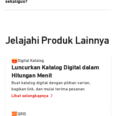
sekaligus?
kebutuhan Anda.
Bisa. Anda dapat menggunakan fitur bulk upload untuk
membuat banyak Payment Link sekaligus dan
mengirimkan notifikasi ke email pelanggan masing-
masing secara otomatis.
Jelajahi Produk Lainnya
Digital Katalog
Luncurkan Katalog Digital dalam
Hitungan Menit
Buat katalog digital dengan pilihan varian,
bagikan link, dan mulai terima pesanan
Lihat selengkapnya
QRIS