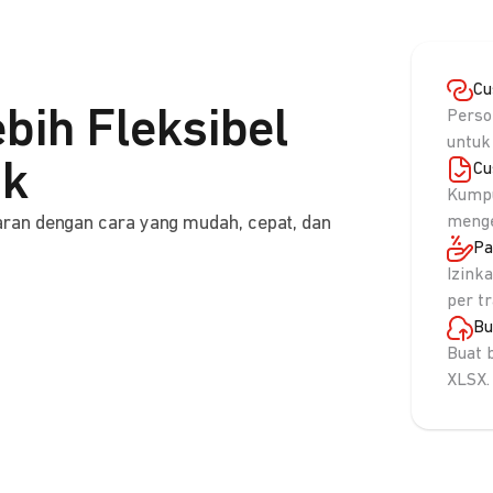
Cu
bih Fleksibel
Perso
untuk
nk
Cu
Kumpu
ran dengan cara yang mudah, cepat, dan
menge
Pa
Izink
per t
Bu
Buat 
XLSX.