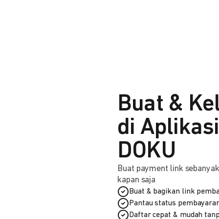
Buat & Ke
di Aplikas
DOKU
Buat payment link sebanyak 
kapan saja
Buat & bagikan link pemba
Pantau status pembayaran
Daftar cepat & mudah tanp