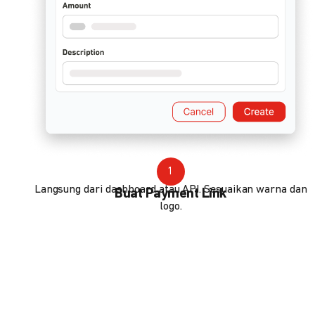
1
Langsung dari dashboard atau API. Sesuaikan warna dan
Buat Payment Link
logo.