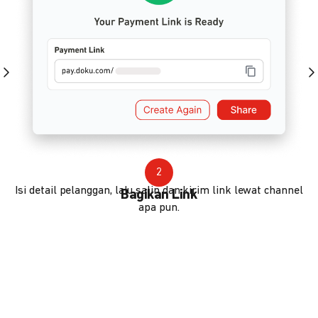
2
Isi detail pelanggan, lalu salin dan kirim link lewat channel
Bagikan Link
apa pun.