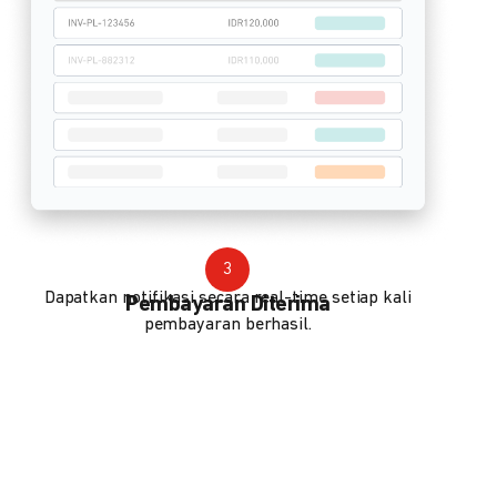
3
Dapatkan notifikasi secara real-time setiap kali
Pembayaran Diterima
pembayaran berhasil.