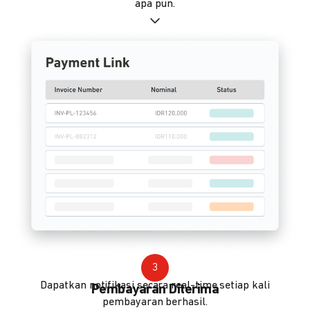
apa pun.
3
Dapatkan notifikasi secara real-time setiap kali
Pembayaran Diterima
pembayaran berhasil.