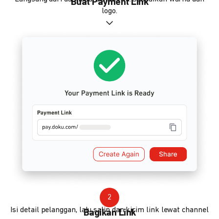
Buat Payment Link
logo.
2
Isi detail pelanggan, lalu salin dan kirim link lewat channel
Bagikan Link