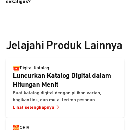
sekaligus?
kebutuhan Anda.
Bisa. Anda dapat menggunakan fitur bulk upload untuk
membuat banyak Payment Link sekaligus dan
mengirimkan notifikasi ke email pelanggan masing-
masing secara otomatis.
Jelajahi Produk Lainnya
Digital Katalog
Luncurkan Katalog Digital dalam
Hitungan Menit
Buat katalog digital dengan pilihan varian,
bagikan link, dan mulai terima pesanan
Lihat selengkapnya
QRIS