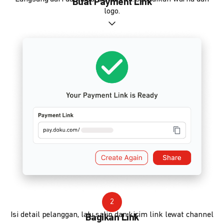
Buat Payment Link
logo.
2
Isi detail pelanggan, lalu salin dan kirim link lewat channel
Bagikan Link