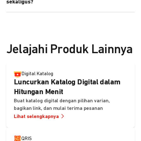
sekaligus?
kebutuhan Anda.
Bisa. Anda dapat menggunakan fitur bulk upload untuk
membuat banyak Payment Link sekaligus dan
mengirimkan notifikasi ke email pelanggan masing-
masing secara otomatis.
Jelajahi Produk Lainnya
Digital Katalog
Luncurkan Katalog Digital dalam
Hitungan Menit
Buat katalog digital dengan pilihan varian,
bagikan link, dan mulai terima pesanan
Lihat selengkapnya
QRIS