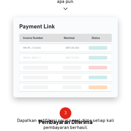
apa pun.
3
Dapatkan notifikasi secara real-time setiap kali
Pembayaran Diterima
pembayaran berhasil.