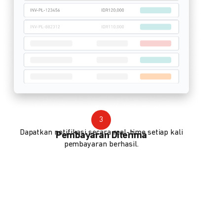
3
Dapatkan notifikasi secara real-time setiap kali
Pembayaran Diterima
pembayaran berhasil.