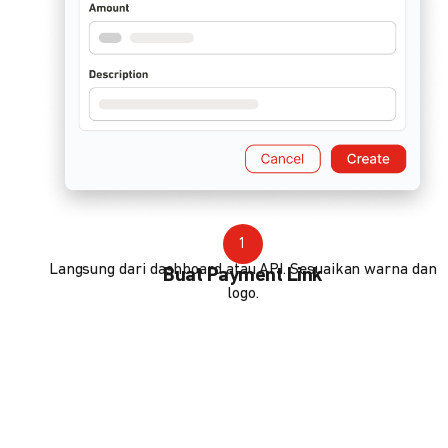
1
Langsung dari dashboard atau API. Sesuaikan warna dan
Buat Payment Link
logo.