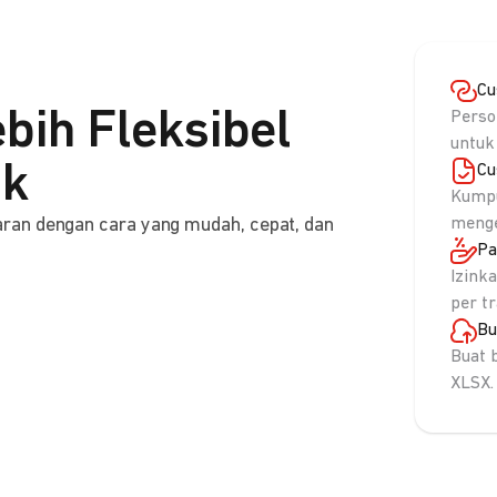
Cu
bih Fleksibel
Perso
untuk
nk
Cu
Kumpu
ran dengan cara yang mudah, cepat, dan
menge
Pa
Izink
per t
Bu
Buat 
XLSX.