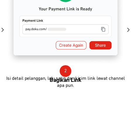
2
Isi detail pelanggan, lalu salin dan kirim link lewat channel
Bagikan Link
apa pun.