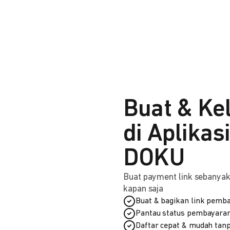
Buat & Ke
di Aplikas
DOKU
Buat payment link sebanyak 
kapan saja
Buat & bagikan link pemba
Pantau status pembayaran
Daftar cepat & mudah tanp