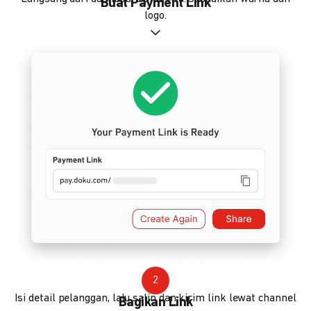
Buat Payment Link
logo.
2
Isi detail pelanggan, lalu salin dan kirim link lewat channel
Bagikan Link