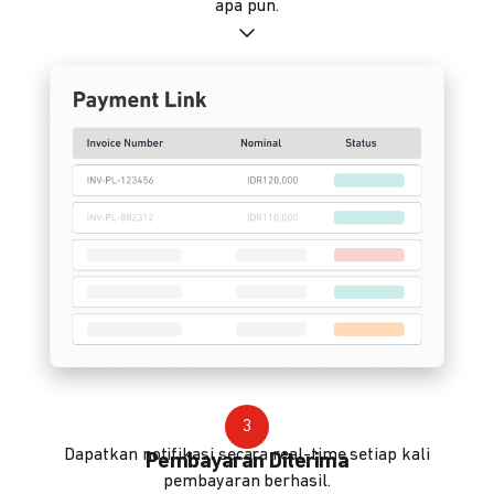
apa pun.
3
Dapatkan notifikasi secara real-time setiap kali
Pembayaran Diterima
pembayaran berhasil.