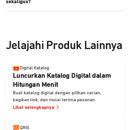
sekaligus?
kebutuhan Anda.
Bisa. Anda dapat menggunakan fitur bulk upload untuk
membuat banyak Payment Link sekaligus dan
mengirimkan notifikasi ke email pelanggan masing-
masing secara otomatis.
Jelajahi Produk Lainnya
Digital Katalog
Luncurkan Katalog Digital dalam
Hitungan Menit
Buat katalog digital dengan pilihan varian,
bagikan link, dan mulai terima pesanan
Lihat selengkapnya
QRIS