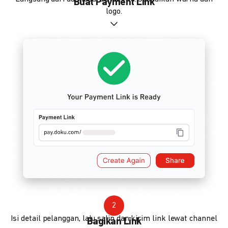
Buat Payment Link
logo.
2
Isi detail pelanggan, lalu salin dan kirim link lewat channel
Bagikan Link