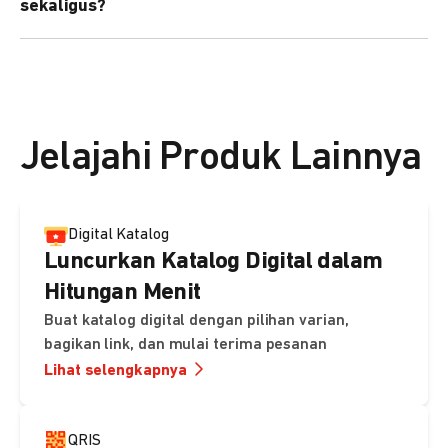
sekaligus?
kebutuhan Anda.
Bisa. Anda dapat menggunakan fitur bulk upload untuk
membuat banyak Payment Link sekaligus dan
mengirimkan notifikasi ke email pelanggan masing-
masing secara otomatis.
Jelajahi Produk Lainnya
Digital Katalog
Luncurkan Katalog Digital dalam
Hitungan Menit
Buat katalog digital dengan pilihan varian,
bagikan link, dan mulai terima pesanan
Lihat selengkapnya
QRIS