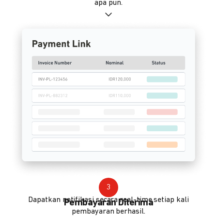
apa pun.
3
Dapatkan notifikasi secara real-time setiap kali
Pembayaran Diterima
pembayaran berhasil.