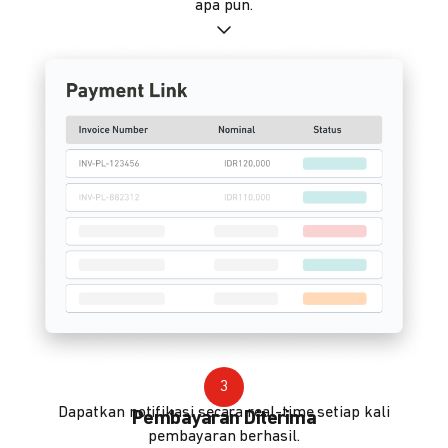
apa pun.
3
Dapatkan notifikasi secara real-time setiap kali
Pembayaran Diterima
pembayaran berhasil.