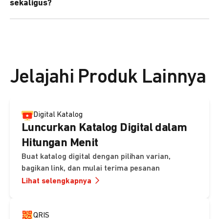
sekaligus?
kebutuhan Anda.
Bisa. Anda dapat menggunakan fitur bulk upload untuk
membuat banyak Payment Link sekaligus dan
mengirimkan notifikasi ke email pelanggan masing-
masing secara otomatis.
Jelajahi Produk Lainnya
Digital Katalog
Luncurkan Katalog Digital dalam
Hitungan Menit
Buat katalog digital dengan pilihan varian,
bagikan link, dan mulai terima pesanan
Lihat selengkapnya
QRIS