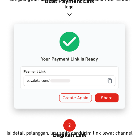
Buat Payment Link
logo.
2
Isi detail pelanggan, lalu salin dan kirim link lewat channel
Bagikan Link