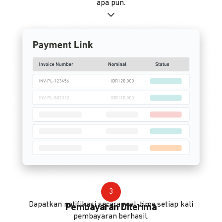
apa pun.
3
Dapatkan notifikasi secara real-time setiap kali
Pembayaran Diterima
pembayaran berhasil.