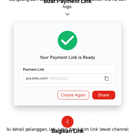
Buat Payment Link
logo.
2
Isi detail pelanggan, lalu salin dan kirim link lewat channel
Bagikan Link