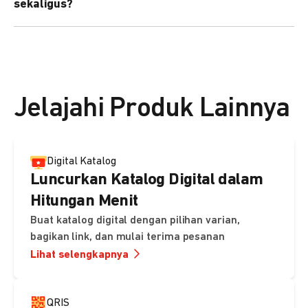
sekaligus?
kebutuhan Anda.
Bisa. Anda dapat menggunakan fitur bulk upload untuk
membuat banyak Payment Link sekaligus dan
mengirimkan notifikasi ke email pelanggan masing-
masing secara otomatis.
Jelajahi Produk Lainnya
Digital Katalog
Luncurkan Katalog Digital dalam
Hitungan Menit
Buat katalog digital dengan pilihan varian,
bagikan link, dan mulai terima pesanan
Lihat selengkapnya
QRIS