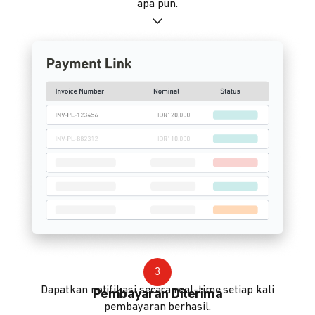
apa pun.
3
Dapatkan notifikasi secara real-time setiap kali
Pembayaran Diterima
pembayaran berhasil.