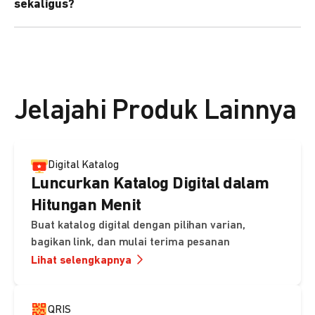
sekaligus?
kebutuhan Anda.
Bisa. Anda dapat menggunakan fitur bulk upload untuk
membuat banyak Payment Link sekaligus dan
mengirimkan notifikasi ke email pelanggan masing-
masing secara otomatis.
Jelajahi Produk Lainnya
Digital Katalog
Luncurkan Katalog Digital dalam
Hitungan Menit
Buat katalog digital dengan pilihan varian,
bagikan link, dan mulai terima pesanan
Lihat selengkapnya
QRIS