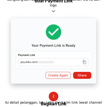
Buat Payment Link
logo.
2
Isi detail pelanggan, lalu salin dan kirim link lewat channel
Bagikan Link