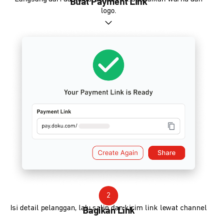
Buat Payment Link
logo.
2
Isi detail pelanggan, lalu salin dan kirim link lewat channel
Bagikan Link