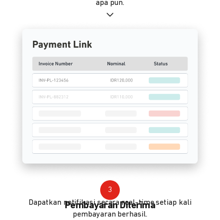
apa pun.
3
Dapatkan notifikasi secara real-time setiap kali
Pembayaran Diterima
pembayaran berhasil.