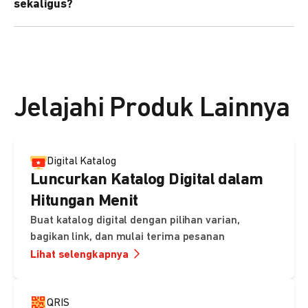
sekaligus?
kebutuhan Anda.
Bisa. Anda dapat menggunakan fitur bulk upload untuk
membuat banyak Payment Link sekaligus dan
mengirimkan notifikasi ke email pelanggan masing-
masing secara otomatis.
Jelajahi Produk Lainnya
Digital Katalog
Luncurkan Katalog Digital dalam
Hitungan Menit
Buat katalog digital dengan pilihan varian,
bagikan link, dan mulai terima pesanan
Lihat selengkapnya
QRIS