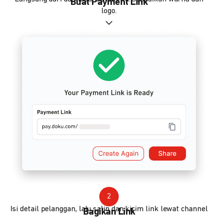
Buat Payment Link
logo.
2
Isi detail pelanggan, lalu salin dan kirim link lewat channel
Bagikan Link