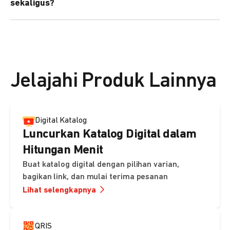
sekaligus?
kebutuhan Anda.
Bisa. Anda dapat menggunakan fitur bulk upload untuk
membuat banyak Payment Link sekaligus dan
mengirimkan notifikasi ke email pelanggan masing-
masing secara otomatis.
Jelajahi Produk Lainnya
Digital Katalog
Luncurkan Katalog Digital dalam
Hitungan Menit
Buat katalog digital dengan pilihan varian,
bagikan link, dan mulai terima pesanan
Lihat selengkapnya
QRIS