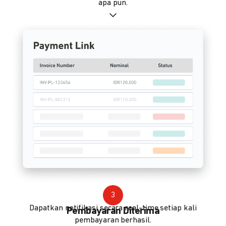
apa pun.
3
Dapatkan notifikasi secara real-time setiap kali
Pembayaran Diterima
pembayaran berhasil.