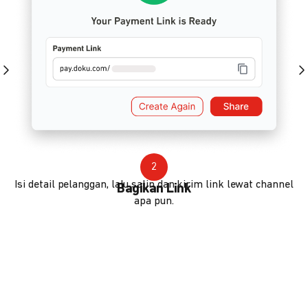
2
Isi detail pelanggan, lalu salin dan kirim link lewat channel
Bagikan Link
apa pun.