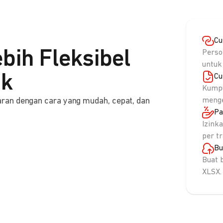
Cu
bih Fleksibel
Perso
untuk
nk
Cu
Kumpu
ran dengan cara yang mudah, cepat, dan
menge
Pa
Izink
per t
Bu
Buat 
XLSX.