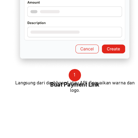
1
Langsung dari dashboard atau API. Sesuaikan warna dan
Buat Payment Link
logo.