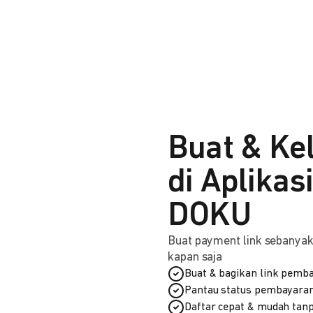
Buat & Ke
di Aplikas
DOKU
Buat payment link sebanyak 
kapan saja
Buat & bagikan link pemba
Pantau status pembayaran
Daftar cepat & mudah tanp