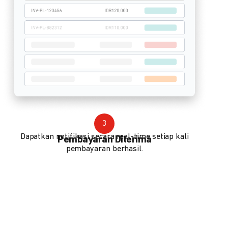
3
Dapatkan notifikasi secara real-time setiap kali
Pembayaran Diterima
pembayaran berhasil.