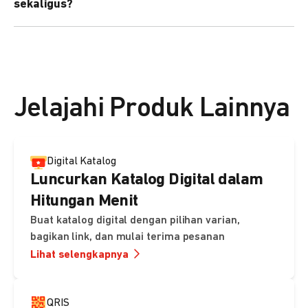
sekaligus?
kebutuhan Anda.
Bisa. Anda dapat menggunakan fitur bulk upload untuk
membuat banyak Payment Link sekaligus dan
mengirimkan notifikasi ke email pelanggan masing-
masing secara otomatis.
Jelajahi Produk Lainnya
Digital Katalog
Luncurkan Katalog Digital dalam
Hitungan Menit
Buat katalog digital dengan pilihan varian,
bagikan link, dan mulai terima pesanan
Lihat selengkapnya
QRIS