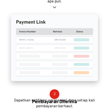
apa pun.
3
Dapatkan notifikasi secara real-time setiap kali
Pembayaran Diterima
pembayaran berhasil.