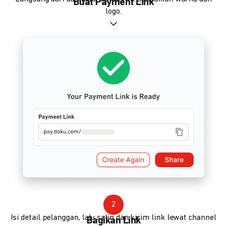
Buat Payment Link
logo.
2
Isi detail pelanggan, lalu salin dan kirim link lewat channel
Bagikan Link