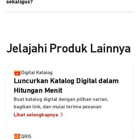
sekaligus?
kebutuhan Anda.
Bisa. Anda dapat menggunakan fitur bulk upload untuk
membuat banyak Payment Link sekaligus dan
mengirimkan notifikasi ke email pelanggan masing-
masing secara otomatis.
Jelajahi Produk Lainnya
Digital Katalog
Luncurkan Katalog Digital dalam
Hitungan Menit
Buat katalog digital dengan pilihan varian,
bagikan link, dan mulai terima pesanan
Lihat selengkapnya
QRIS