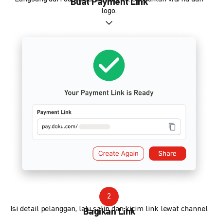
Buat Payment Link
logo.
2
Isi detail pelanggan, lalu salin dan kirim link lewat channel
Bagikan Link