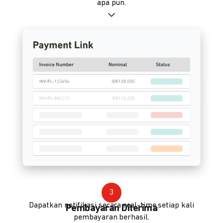
apa pun.
3
Dapatkan notifikasi secara real-time setiap kali
Pembayaran Diterima
pembayaran berhasil.