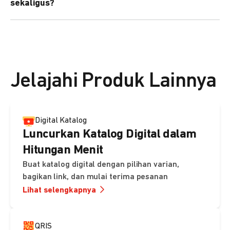
sekaligus?
kebutuhan Anda.
Bisa. Anda dapat menggunakan fitur bulk upload untuk
membuat banyak Payment Link sekaligus dan
mengirimkan notifikasi ke email pelanggan masing-
masing secara otomatis.
Jelajahi Produk Lainnya
Digital Katalog
Luncurkan Katalog Digital dalam
Hitungan Menit
Buat katalog digital dengan pilihan varian,
bagikan link, dan mulai terima pesanan
Lihat selengkapnya
QRIS