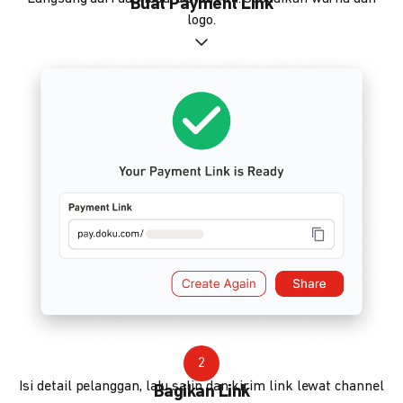
Buat Payment Link
logo.
2
Isi detail pelanggan, lalu salin dan kirim link lewat channel
Bagikan Link