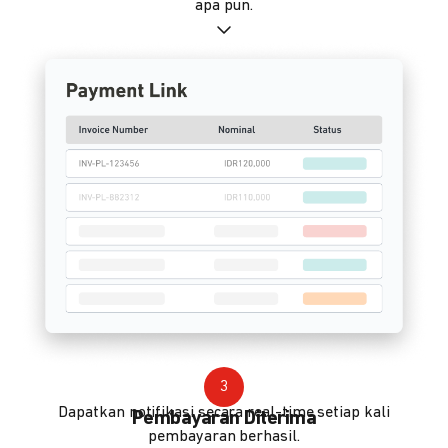
apa pun.
3
Dapatkan notifikasi secara real-time setiap kali
Pembayaran Diterima
pembayaran berhasil.