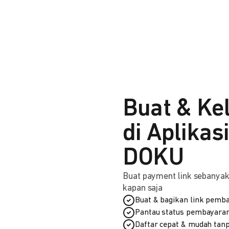
Buat & Ke
di Aplikas
DOKU
Buat payment link sebanyak 
kapan saja
Buat & bagikan link pemba
Pantau status pembayaran
Daftar cepat & mudah tanp