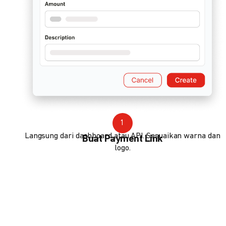
1
Langsung dari dashboard atau API. Sesuaikan warna dan
Buat Payment Link
logo.