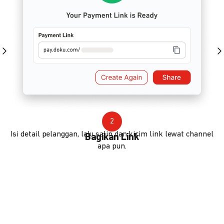
2
Isi detail pelanggan, lalu salin dan kirim link lewat channel
Bagikan Link
apa pun.