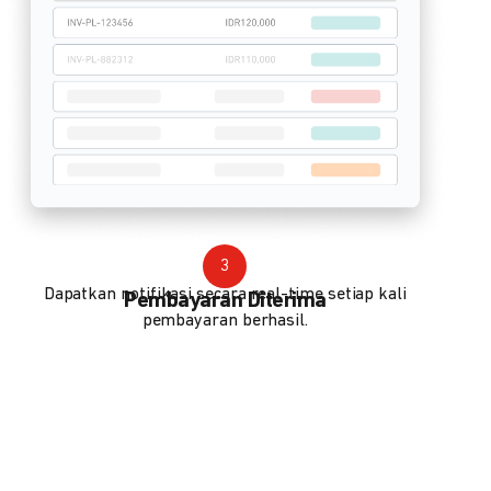
3
Dapatkan notifikasi secara real-time setiap kali
Pembayaran Diterima
pembayaran berhasil.