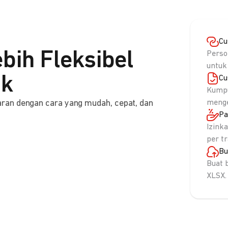
Cu
bih Fleksibel
Perso
untuk
nk
Cu
Kumpu
ran dengan cara yang mudah, cepat, dan
menge
Pa
Izink
per t
Bu
Buat 
XLSX.