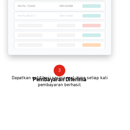
3
Dapatkan notifikasi secara real-time setiap kali
Pembayaran Diterima
pembayaran berhasil.