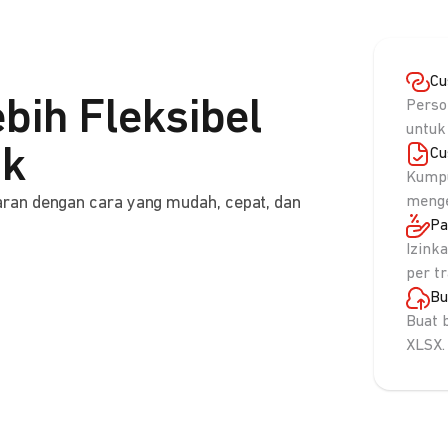
Cu
bih Fleksibel
Perso
untuk
nk
Cu
Kumpu
ran dengan cara yang mudah, cepat, dan
menge
Pa
Izink
per t
Bu
Buat 
XLSX.