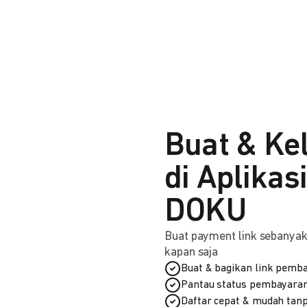
Buat & Ke
di Aplikas
DOKU
Buat payment link sebanyak 
kapan saja
Buat & bagikan link pemba
Pantau status pembayaran
Daftar cepat & mudah tanp