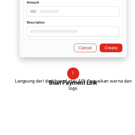
1
Langsung dari dashboard atau API. Sesuaikan warna dan
Buat Payment Link
logo.