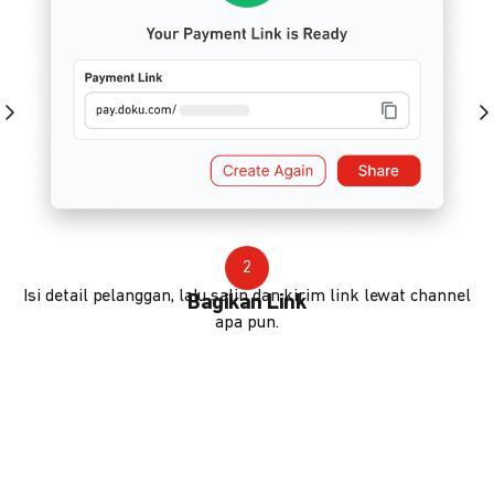
2
Isi detail pelanggan, lalu salin dan kirim link lewat channel
Bagikan Link
apa pun.