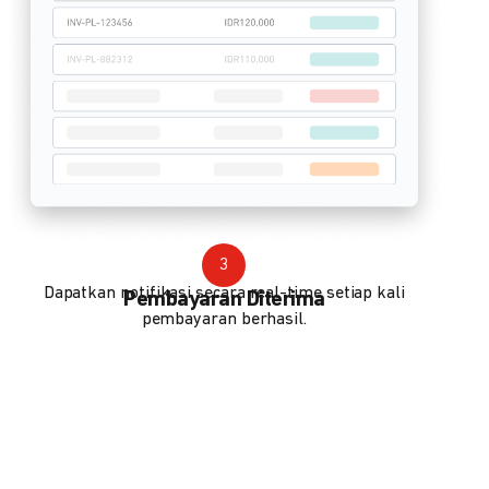
3
Dapatkan notifikasi secara real-time setiap kali
Pembayaran Diterima
pembayaran berhasil.