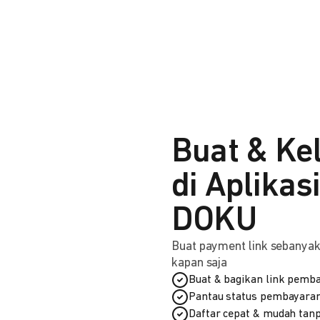
Buat & Ke
di Aplikas
DOKU
Buat payment link sebanyak 
kapan saja
Buat & bagikan link pemba
Pantau status pembayaran
Daftar cepat & mudah tanp