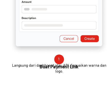
1
Langsung dari dashboard atau API. Sesuaikan warna dan
Buat Payment Link
logo.