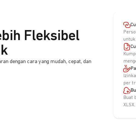
Cu
bih Fleksibel
Perso
untuk
nk
Cu
Kumpu
ran dengan cara yang mudah, cepat, dan
menge
Pa
Izink
per t
Bu
Buat 
XLSX.